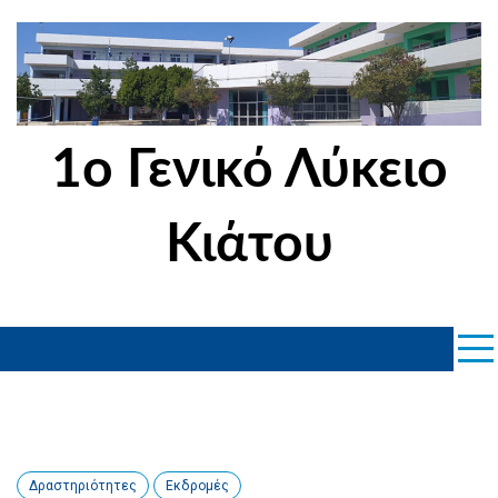
Skip
to
content
1ο Γενικό Λύκειο
Κιάτου
Δραστηριότητες
Εκδρομές