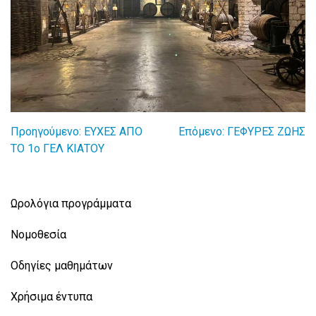
Προηγούμενο:
ΕΥΧΕΣ ΑΠΟ
Επόμενο:
ΓΕΦΥΡΕΣ ΖΩΗΣ
Πλοήγηση
ΤΟ 1ο ΓΕΛ ΚΙΑΤΟΥ
άρθρων
Ωρολόγια προγράμματα
Νομοθεσία
Οδηγίες μαθημάτων
Χρήσιμα έντυπα