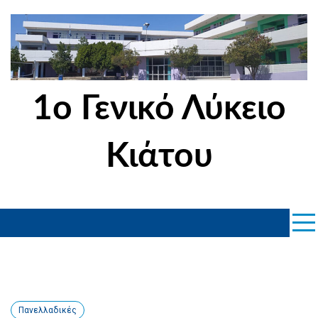
Skip
to
content
1ο Γενικό Λύκειο
Κιάτου
Πανελλαδικές