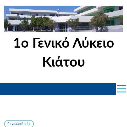
Skip
to
content
1ο Γενικό Λύκειο
Κιάτου
Πανελλαδικές