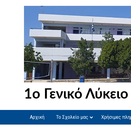
Skip
to
content
1ο Γενικό Λύκειο
Αρχική
Το Σχολείο μας
Χρήσιμες πλη