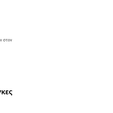
ν στον
γκες