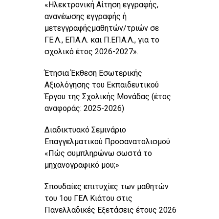
«Ηλεκτρονική Αίτηση εγγραφής,
ανανέωσης εγγραφής ή
μετεγγραφήςμαθητών/τριών σε
ΓΕ.Λ., ΕΠΑ.Λ. και Π.ΕΠΑ.Λ., για το
σχολικό έτος 2026-2027».
Έτησια Έκθεση Εσωτερικής
Αξιολόγησης του Εκπαιδευτικού
Έργου της Σχολικής Μονάδας (έτος
αναφοράς: 2025-2026)
Διαδικτυακό Σεμινάριο
Επαγγελματικού Προσανατολισμού
«Πώς συμπληρώνω σωστά το
μηχανογραφικό μου;»
Σπουδαίες επιτυχίες των μαθητών
του 1ου ΓΕΛ Κιάτου στις
Πανελλαδικές Εξετάσεις έτους 2026