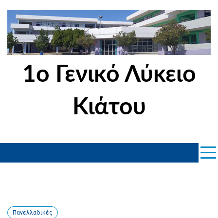
Skip
to
content
1ο Γενικό Λύκειο
Κιάτου
Πανελλαδικές