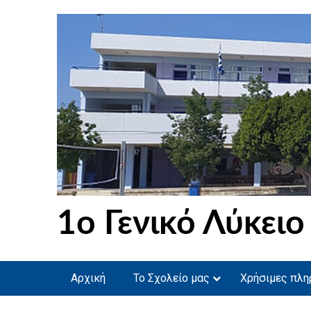
Skip
to
content
1ο Γενικό Λύκειο
Αρχική
Το Σχολείο μας
Χρήσιμες πλη