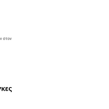
ν στον
γκες