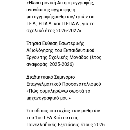
«Ηλεκτρονική Αίτηση εγγραφής,
ανανέωσης εγγραφής ή
μετεγγραφήςμαθητών/τριών σε
ΓΕ.Λ., ΕΠΑ.Λ. και Π.ΕΠΑ.Λ., για το
σχολικό έτος 2026-2027».
Έτησια Έκθεση Εσωτερικής
Αξιολόγησης του Εκπαιδευτικού
Έργου της Σχολικής Μονάδας (έτος
αναφοράς: 2025-2026)
Διαδικτυακό Σεμινάριο
Επαγγελματικού Προσανατολισμού
«Πώς συμπληρώνω σωστά το
μηχανογραφικό μου;»
Σπουδαίες επιτυχίες των μαθητών
του 1ου ΓΕΛ Κιάτου στις
Πανελλαδικές Εξετάσεις έτους 2026