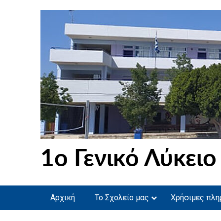
Skip
to
content
1ο Γενικό Λύκειο
Αρχική
Το Σχολείο μας
Χρήσιμες πλη