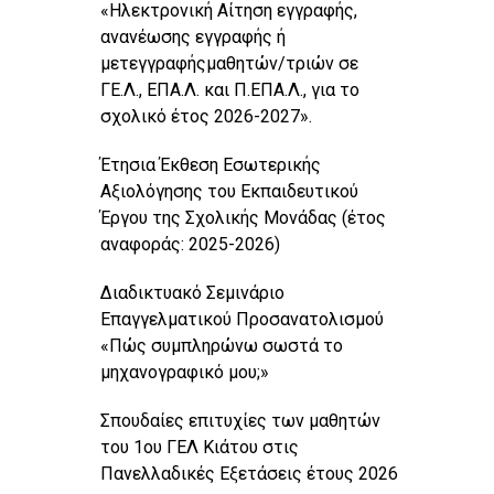
«Ηλεκτρονική Αίτηση εγγραφής,
ανανέωσης εγγραφής ή
μετεγγραφήςμαθητών/τριών σε
ΓΕ.Λ., ΕΠΑ.Λ. και Π.ΕΠΑ.Λ., για το
σχολικό έτος 2026-2027».
Έτησια Έκθεση Εσωτερικής
Αξιολόγησης του Εκπαιδευτικού
Έργου της Σχολικής Μονάδας (έτος
αναφοράς: 2025-2026)
Διαδικτυακό Σεμινάριο
Επαγγελματικού Προσανατολισμού
«Πώς συμπληρώνω σωστά το
μηχανογραφικό μου;»
Σπουδαίες επιτυχίες των μαθητών
του 1ου ΓΕΛ Κιάτου στις
Πανελλαδικές Εξετάσεις έτους 2026