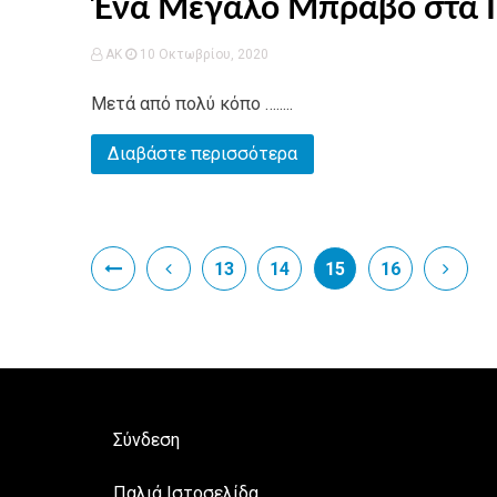
Ένα Μεγάλο Μπράβο στα 
AK
10 Οκτωβρίου, 2020
Μετά από πολύ κόπο ….....
Διαβάστε περισσότερα
13
14
15
16
Σύνδεση
Παλιά Ιστοσελίδα