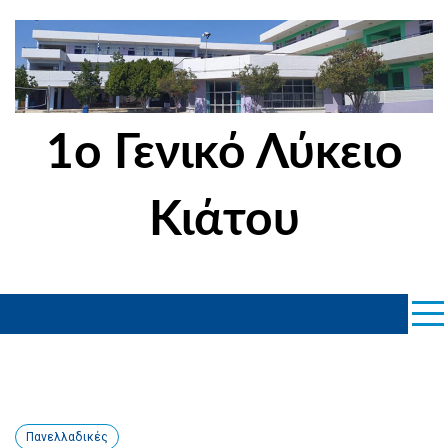
Skip
to
content
1ο Γενικό Λύκειο
Κιάτου
Πανελλαδικές