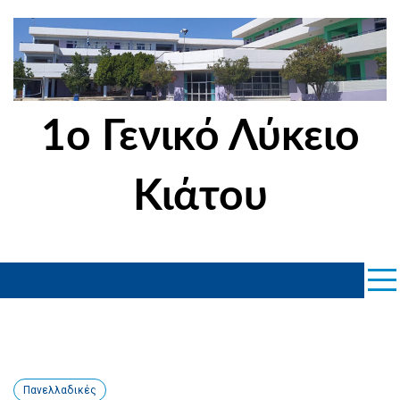
Skip
to
content
1ο Γενικό Λύκειο
Κιάτου
Πανελλαδικές