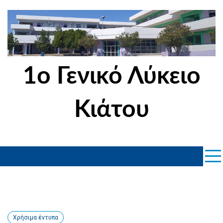
Skip
to
content
1ο Γενικό Λύκειο
Κιάτου
Χρήσιμα έντυπα