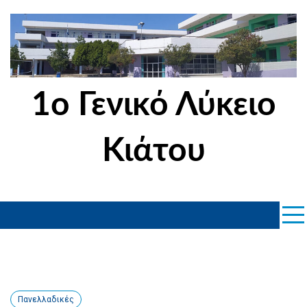
Skip
to
content
1ο Γενικό Λύκειο
Κιάτου
Πανελλαδικές