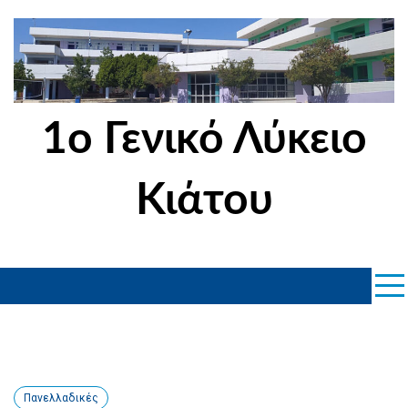
Skip
to
content
1ο Γενικό Λύκειο
Κιάτου
Πανελλαδικές