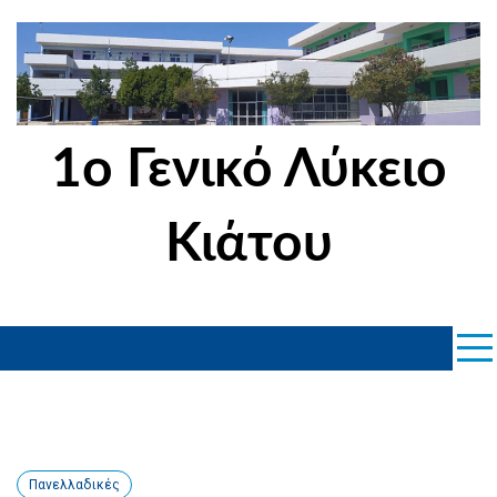
Skip
to
content
1ο Γενικό Λύκειο
Κιάτου
Πανελλαδικές