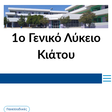
Skip
to
content
1ο Γενικό Λύκειο
Κιάτου
Πανελλαδικές