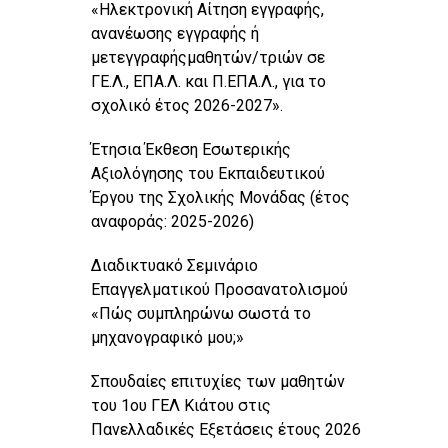
«Ηλεκτρονική Αίτηση εγγραφής,
ανανέωσης εγγραφής ή
μετεγγραφήςμαθητών/τριών σε
ΓΕ.Λ., ΕΠΑ.Λ. και Π.ΕΠΑ.Λ., για το
σχολικό έτος 2026-2027».
Έτησια Έκθεση Εσωτερικής
Αξιολόγησης του Εκπαιδευτικού
Έργου της Σχολικής Μονάδας (έτος
αναφοράς: 2025-2026)
Διαδικτυακό Σεμινάριο
Επαγγελματικού Προσανατολισμού
«Πώς συμπληρώνω σωστά το
μηχανογραφικό μου;»
Σπουδαίες επιτυχίες των μαθητών
του 1ου ΓΕΛ Κιάτου στις
Πανελλαδικές Εξετάσεις έτους 2026