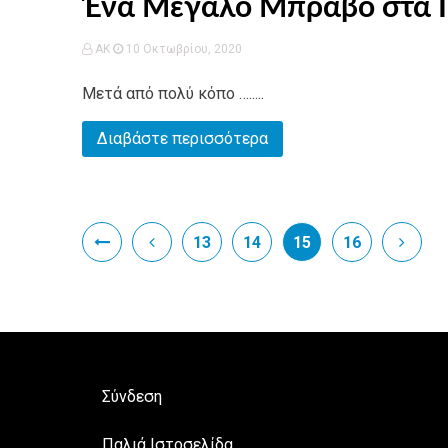
Ένα Μεγάλο Μπράβο στα 
AK
10 Οκτωβρίου, 2020
Μετά από πολύ κόπο ….....
Διαβάστε περισσότερα
13
14
15
16
Σύνδεση
Παλιά Ιστοσελίδα