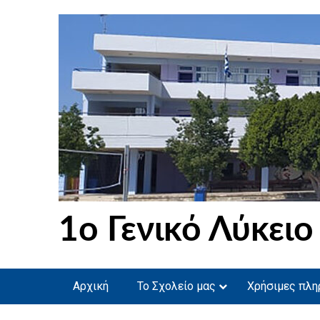
Skip
to
content
1ο Γενικό Λύκειο
Αρχική
Το Σχολείο μας
Χρήσιμες πλη