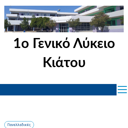
Skip
to
content
1ο Γενικό Λύκειο
Κιάτου
Πανελλαδικές