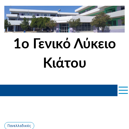
Skip
to
content
1ο Γενικό Λύκειο
Κιάτου
Πανελλαδικές