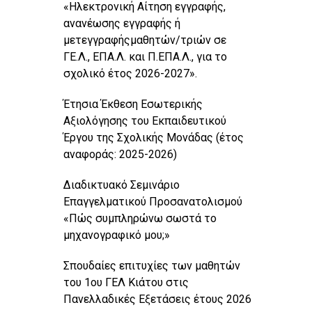
«Ηλεκτρονική Αίτηση εγγραφής,
ανανέωσης εγγραφής ή
μετεγγραφήςμαθητών/τριών σε
ΓΕ.Λ., ΕΠΑ.Λ. και Π.ΕΠΑ.Λ., για το
σχολικό έτος 2026-2027».
Έτησια Έκθεση Εσωτερικής
Αξιολόγησης του Εκπαιδευτικού
Έργου της Σχολικής Μονάδας (έτος
αναφοράς: 2025-2026)
Διαδικτυακό Σεμινάριο
Επαγγελματικού Προσανατολισμού
«Πώς συμπληρώνω σωστά το
μηχανογραφικό μου;»
Σπουδαίες επιτυχίες των μαθητών
του 1ου ΓΕΛ Κιάτου στις
Πανελλαδικές Εξετάσεις έτους 2026