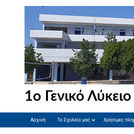
Skip
to
content
1ο Γενικό Λύκειο
Αρχική
Το Σχολείο μας
Χρήσιμες πλη