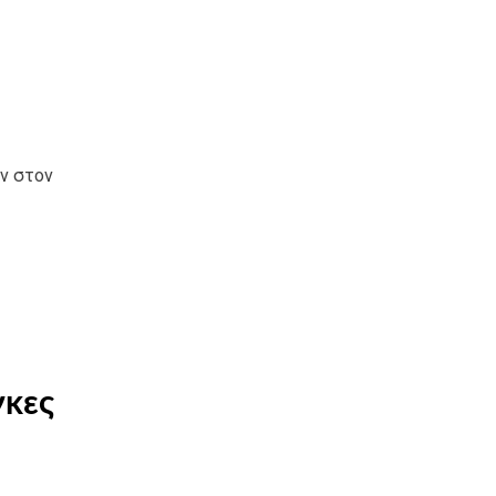
ν στον
γκες