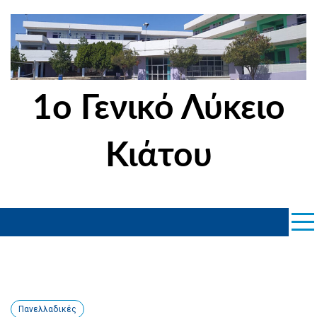
Skip
to
content
1ο Γενικό Λύκειο
Κιάτου
Πανελλαδικές