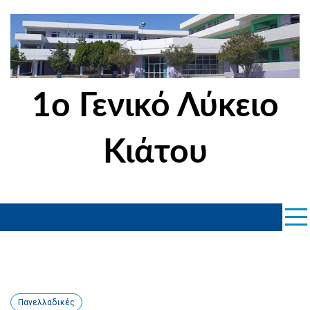
Skip
to
content
1ο Γενικό Λύκειο
Κιάτου
Πανελλαδικές