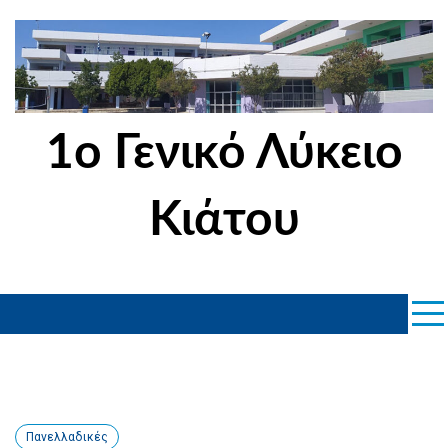
Skip
to
content
1ο Γενικό Λύκειο
Κιάτου
Πανελλαδικές