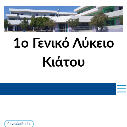
Skip
to
content
1ο Γενικό Λύκειο
Κιάτου
Πανελλαδικές