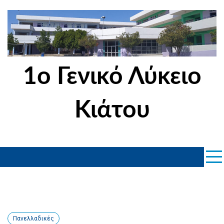
Skip
to
content
1ο Γενικό Λύκειο
Κιάτου
Πανελλαδικές