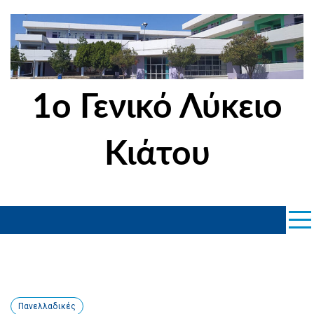
Skip
to
content
1ο Γενικό Λύκειο
Κιάτου
Πανελλαδικές