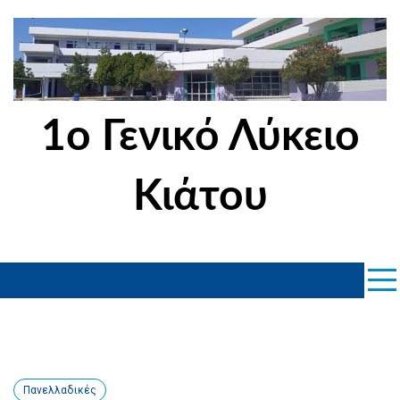
Skip
to
content
1ο Γενικό Λύκειο
Κιάτου
Πανελλαδικές