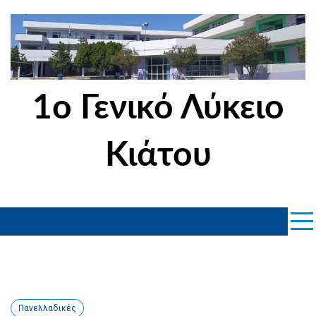
Skip
to
content
1ο Γενικό Λύκειο
Κιάτου
Πανελλαδικές