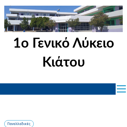
Skip
to
content
1ο Γενικό Λύκειο
Κιάτου
Πανελλαδικές