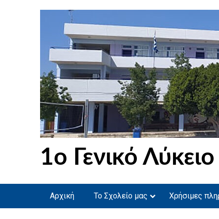
Skip
to
content
1ο Γενικό Λύκειο
Αρχική
Το Σχολείο μας
Χρήσιμες πλη